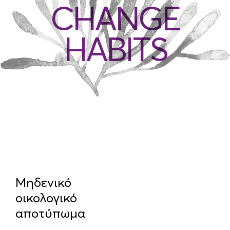
CHANGE
HABITS
Μηδενικό
Πι
οικολογικό
απ
αποτύπωμα
φο