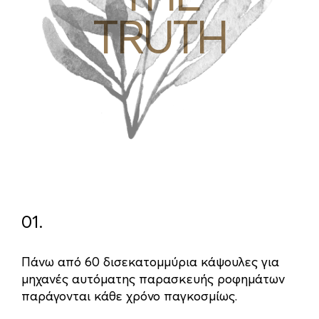
TRUTH
01.
02
Πάνω από 60 δισεκατομμύρια κάψουλες για
Η δ
μηχανές αυτόματης παρασκευής ροφημάτων
απα
παράγονται κάθε χρόνο παγκοσμίως.
δύσ