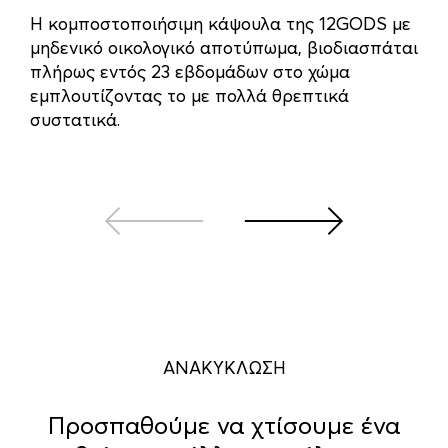
Η κομποστοποιήσιμη κάψουλα της 12GODS με
Οι 
μηδενικό οικολογικό αποτύπωμα, βιοδιασπάται
φορ
πλήρως εντός 23 εβδομάδων στο χώμα
απο
εμπλουτίζοντας το με πολλά θρεπτικά
βιο
συστατικά.
περ
ΑΝΑΚΥΚΛΩΣΗ
Προσπαθούμε να χτίσουμε ένα