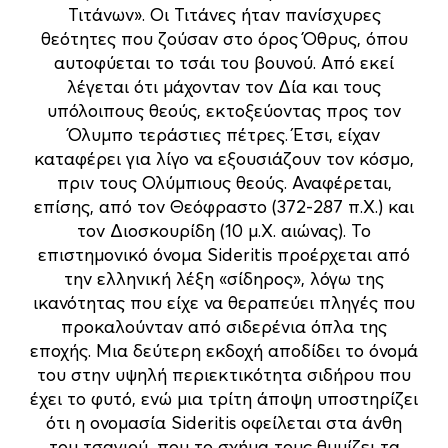
Τιτάνων». Οι Τιτάνες ήταν πανίσχυρες
θεότητες που ζούσαν στο όρος Όθρυς, όπου
αυτοφύεται το τσάι του βουνού. Από εκεί
λέγεται ότι μάχονταν τον Δία και τους
υπόλοιπους θεούς, εκτοξεύοντας προς τον
Όλυμπο τεράστιες πέτρες. Έτσι, είχαν
καταφέρει για λίγο να εξουσιάζουν τον κόσμο,
πριν τους Ολύμπιους θεούς. Αναφέρεται,
επίσης, από τον Θεόφραστο (372-287 π.Χ.) και
τον Διοσκουρίδη (10 μ.Χ. αιώνας). Το
επιστημονικό όνομα Sideritis προέρχεται από
την ελληνική λέξη «σίδηρος», λόγω της
ικανότητας που είχε να θεραπεύει πληγές που
προκαλούνταν από σιδερένια όπλα της
εποχής. Μια δεύτερη εκδοχή αποδίδει το όνομά
του στην υψηλή περιεκτικότητα σιδήρου που
έχει το φυτό, ενώ μια τρίτη άποψη υποστηρίζει
ότι η ονομασία Sideritis οφείλεται στα άνθη
του τσαγιού, που το σχήμα τους θυμίζει τα