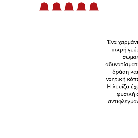
Ένα χαρμάνι
πικρή γεύ
σωματ
αδυνατίσματο
δράση και
νοητική κόπ
Η λουίζα έχ
φυσική 
αντιφλεγμον