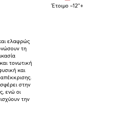
Έτοιμο ~12''+
 και ελαφρώς
ονώσουν τη
ικασία
 και τονωτική
φυσική και
 απέκκρισης.
ισφέρει στην
, ενώ οι
νισχύουν την