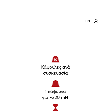
EN
Κάψουλες ανά
συσκευασία
1 κάψουλα
για ~220 ml+