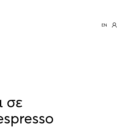
EN
ι σε
espresso