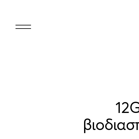
12G
βιοδιασ