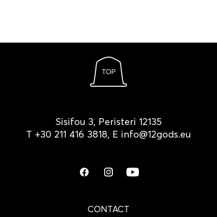
TOP
Sisifou 3, Peristeri 12135
Τ
+30 211 416 3818
, Ε
info@12gods.eu
CONTACT